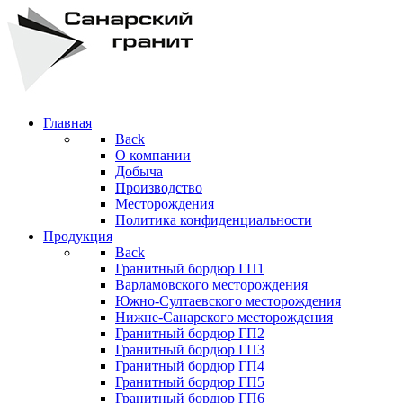
Главная
Back
О компании
Добыча
Производство
Месторождения
Политика конфиденциальности
Продукция
Back
Гранитный бордюр ГП1
Варламовского месторождения
Южно-Султаевского месторождения
Нижне-Санарского месторождения
Гранитный бордюр ГП2
Гранитный бордюр ГП3
Гранитный бордюр ГП4
Гранитный бордюр ГП5
Гранитный бордюр ГП6